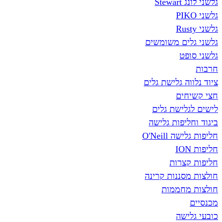
St
ים משומשים
פט
ה גלישת גלים
ים
לישת גלים
יפות גלישה
O'Neill
צרות
סננות קרינה
חממות
שה