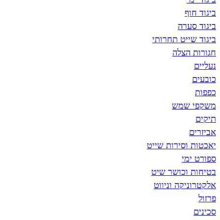
רה
ט תחרותי
צלה
מש
סירות שייט
י
כושר שיט
ה וניווט