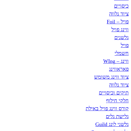
ג משומש
סויים
ף
ג פויל באילת
ים
Gu