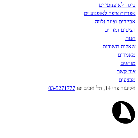
פנועי ים
פה לאופנוע ים
ציוד נלווה
מזחים
שובות
יב יפו
03-5271777