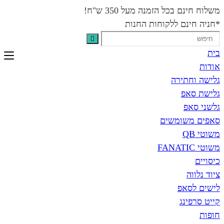
בכל הזמנה מעל 350 ש"ח!
נם ללקוחות החנות
תירה
פ
פ
שומשים
אפ
נג