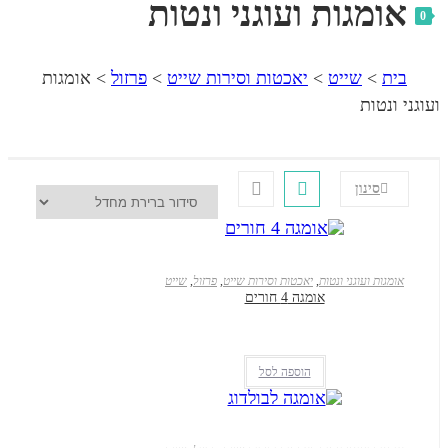
גות ועוגני ונטות
שייט
>
יאכטות וסירות שייט
>
פרזול
>
אומגות
ות
ינון
₪
63
 ועוגני ונטות
,
יאכטות וסירות שייט
,
פרזול
,
שייט
אומגה 4 חורים
₪
63
הוספה לסל
₪
20