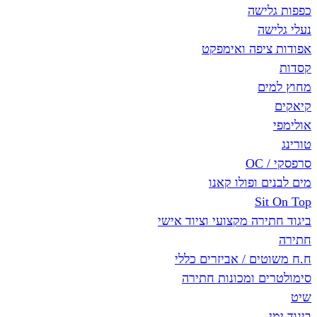
ישה
ה
יפה ואימפקט
ם
 ופולו קאנו
Si
רה מקצועי וציוד אישי
ם / אביזרים כללי
ם ומכונות חתירה