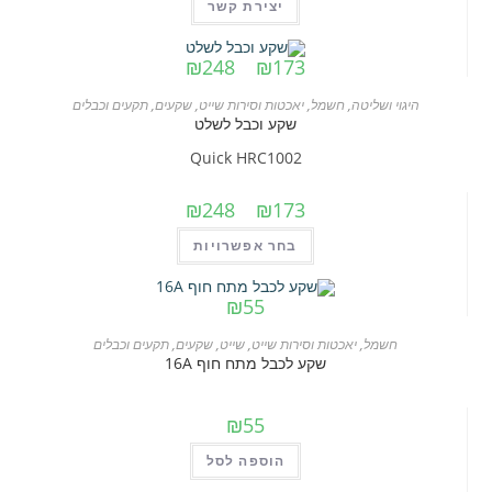
יצירת קשר
טווח
₪
248
–
₪
173
מחירים:
היגוי ושליטה
,
חשמל
,
יאכטות וסירות שייט
,
שקעים
,
תקעים וכבלים
עד
שקע וכבל לשלט
Quick HRC1002
טווח
₪
248
–
₪
173
מחירים:
למוצר
בחר אפשרויות
זה
עד
יש
₪
55
מספר
חשמל
,
יאכטות וסירות שייט
,
שייט
,
שקעים
,
תקעים וכבלים
סוגים.
שקע לכבל מתח חוף 16A
ניתן
לבחור
₪
55
את
האפשרויות
הוספה לסל
בעמוד