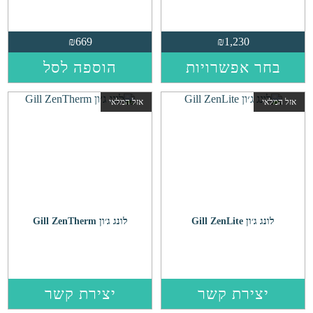
₪
669
₪
1,230
למוצר
בחר אפשרויות
הוספה לסל
זה
יש
אזל המלאי
אזל המלאי
מספר
סוגים.
ניתן
לבחור
את
האפשרויות
בעמוד
המוצר
לונג ג׳ון Gill ZenLite
לונג ג׳ון Gill ZenTherm
יצירת קשר
יצירת קשר