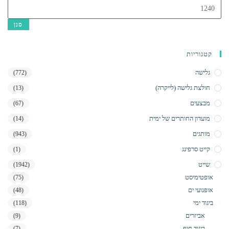
מחיר
מקסימלי
סנן
קטגוריות
גלישה
(772)
חולצת גלישה (לייקרה)
(13)
מבצעים
(67)
מועדון החותרים של ימית
(14)
מותגים
(943)
קייט סרפינג
(1)
שייט
(1942)
אופטימיסט
(75)
אופנועי ים
(48)
ביגוד ימי
(118)
אביזרים
(9)
ביגוד חוף
(7)