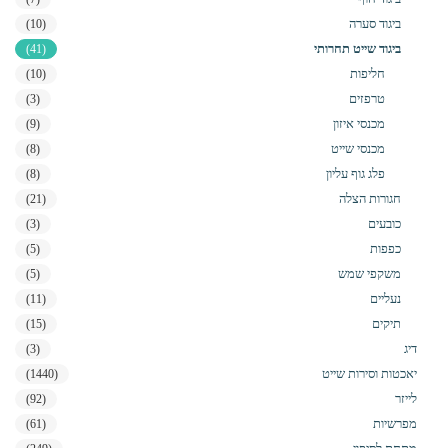
ביגוד סערה
(10)
ביגוד שייט תחרותי
(41)
חליפות
(10)
טרפזים
(3)
מכנסי איזון
(9)
מכנסי שייט
(8)
פלג גוף עליון
(8)
חגורות הצלה
(21)
כובעים
(3)
כפפות
(5)
משקפי שמש
(5)
נעליים
(11)
תיקים
(15)
דיג
(3)
יאכטות וסירות שייט
(1440)
לייזר
(92)
מפרשיות
(61)