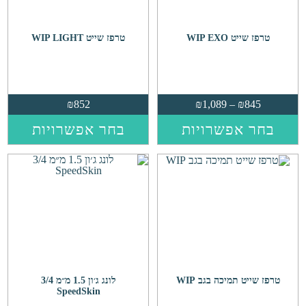
בע
המ
טרפז שייט WIP EXO
טרפז שייט WIP LIGHT
טווח
₪
852
₪
1,089
–
₪
845
מחירים:
למוצר
למו
בחר אפשרויות
בחר אפשרויות
⁦₪845⁩
זה
זה
עד
יש
יש
⁦₪1,089⁩
מספר
מס
סוגים.
סוג
ניתן
נית
לבחור
לבח
את
את
האפשרויות
הא
בעמוד
בע
המוצר
המ
טרפז שייט תמיכה בגב WIP
לונג ג׳ון 1.5 מ״מ 3/4
SpeedSkin