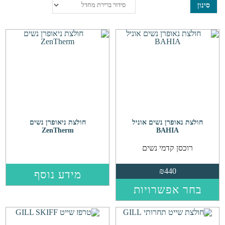
סינון
חולצת נאופרן נשים אוניל
חולצת ניאופרן נשים
ZenTherm
BAHIA
רוכסן קדמי נשים
₪
440
מידע נוסף
למוצר
בחר אפשרויות
זה
יש
מספר