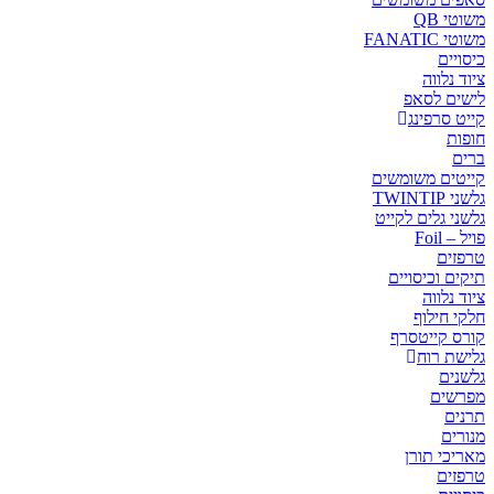
משוטי QB
משוטי FANATIC
כיסויים
ציוד נלווה
לישים לסאפ
קייט סרפינג
חופות
ברים
קייטים משומשים
גלשני TWINTIP
גלשני גלים לקייט
פויל – Foil
טרפזים
תיקים וכיסויים
ציוד נלווה
חלקי חילוף
קורס קייטסרף
גלישת רוח
גלשנים
מפרשים
תרנים
מנורים
מאריכי תורן
טרפזים