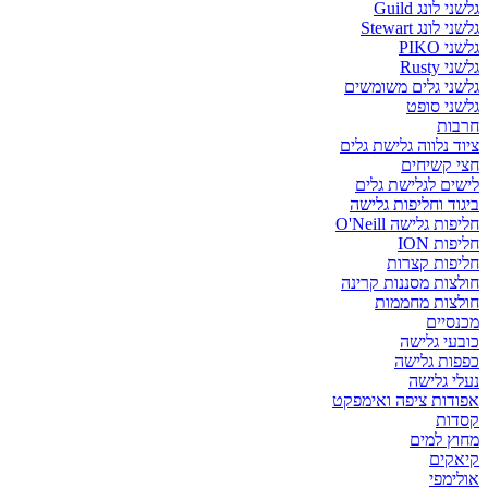
גלשני לונג Guild
גלשני לונג Stewart
גלשני PIKO
גלשני Rusty
גלשני גלים משומשים
גלשני סופט
חרבות
ציוד נלווה גלישת גלים
חצי קשיחים
לישים לגלישת גלים
ביגוד וחליפות גלישה
חליפות גלישה O'Neill
חליפות ION
חליפות קצרות
חולצות מסננות קרינה
חולצות מחממות
מכנסיים
כובעי גלישה
כפפות גלישה
נעלי גלישה
אפודות ציפה ואימפקט
קסדות
מחוץ למים
קיאקים
אולימפי