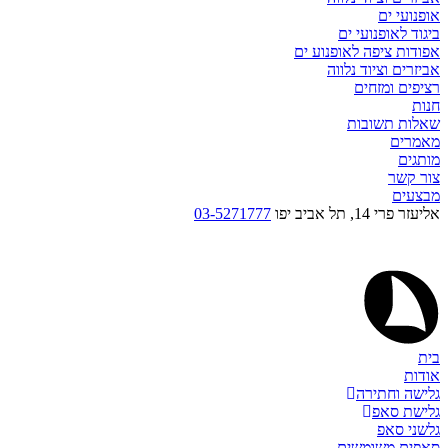
אופנועי ים
ביגוד לאופנועי ים
אפודות ציפה לאופנוע ים
אביזרים וציוד נלווה
רציפים ומזחים
חנות
שאלות תשובות
מאמרים
מותגים
צור קשר
מבצעים
אליעזר פרי 14, תל אביב יפו
03-5271777
בית
אודות
גלישה וחתירה
גלישת סאפ
גלשני סאפ
סאפים משומשים