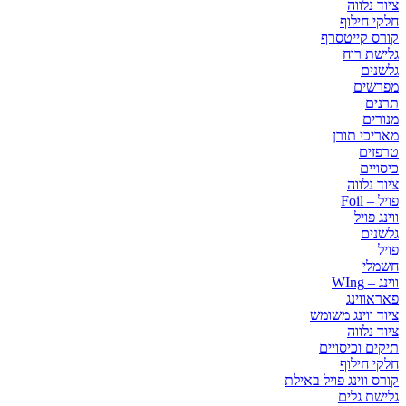
ציוד נלווה
חלקי חילוף
קורס קייטסרף
גלישת רוח
גלשנים
מפרשים
תרנים
מנורים
מאריכי תורן
טרפזים
כיסויים
ציוד נלווה
פויל – Foil
ווינג פויל
גלשנים
פויל
חשמלי
ווינג – WIng
פאראווינג
ציוד ווינג משומש
ציוד נלווה
תיקים וכיסויים
חלקי חילוף
קורס ווינג פויל באילת
גלישת גלים