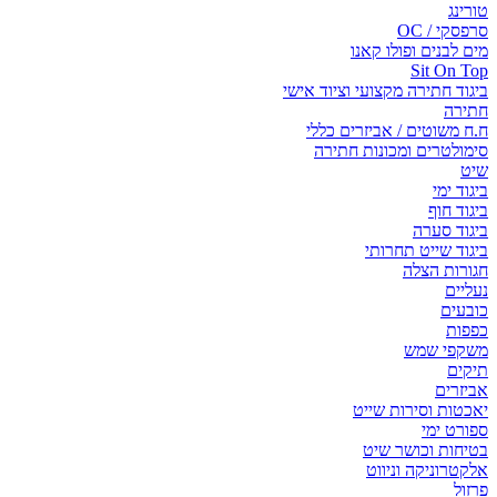
טורינג
סרפסקי / OC
מים לבנים ופולו קאנו
Sit On Top
ביגוד חתירה מקצועי וציוד אישי
חתירה
ח.ח משוטים / אביזרים כללי
סימולטרים ומכונות חתירה
שיט
ביגוד ימי
ביגוד חוף
ביגוד סערה
ביגוד שייט תחרותי
חגורות הצלה
נעליים
כובעים
כפפות
משקפי שמש
תיקים
אביזרים
יאכטות וסירות שייט
ספורט ימי
בטיחות וכושר שיט
אלקטרוניקה וניווט
פרזול