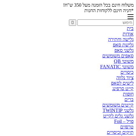
משלוח חינם בכל הזמנה מעל 350 ש"ח!
*חניה חינם ללקוחות החנות
בית
אודות
גלישה וחתירה
גלישת סאפ
גלשני סאפ
סאפים משומשים
משוטי QB
משוטי FANATIC
כיסויים
ציוד נלווה
לישים לסאפ
קייט סרפינג
חופות
ברים
קייטים משומשים
גלשני TWINTIP
גלשני גלים לקייט
פויל – Foil
טרפזים
תיקים וכיסויים