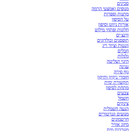
סכינים
מנופים ואמצעי הרמה
מתנות וספרות
על הסיפון
אורות ניווט וסיפון
חלונות ופתחי מילוט
ווינצ׳ים
תופסנים ובולדוגים
וונטות וציוד ריג
חבלים
גלגלות
היגוי ושליטה
עגינה
גוף סירה
חומרי ניקיון ותיקון
תקשורת ימית
מתחת לסיפון
צבעים
חשמל
צינקים
הנעה חשמלית
מנועים וגנרטורים
חרטמונים
מיזוג אוויר
מערכות מים