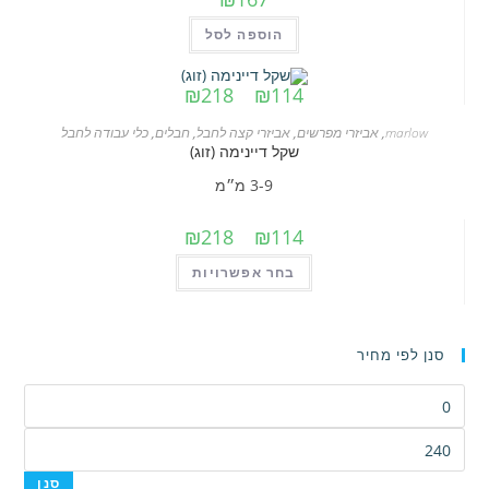
הוספה לסל
טווח
₪
218
–
₪
114
מחירים:
marlow
,
אביזרי מפרשים
,
אביזרי קצה לחבל
,
חבלים
,
כלי עבודה לחבל
עד
שקל דיינימה (זוג)
3-9 מ״מ
טווח
₪
218
–
₪
114
מחירים:
למוצר
בחר אפשרויות
זה
עד
יש
מספר
סנן לפי מחיר
סוגים.
מחיר
ניתן
מינימלי
לבחור
מחיר
את
מקסימלי
סנן
האפשרויות