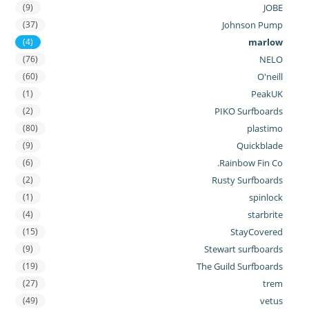
(9)
JOBE
(37)
Johnson Pump
(4)
marlow
(76)
NELO
(60)
O'neill
(1)
PeakUK
(2)
PIKO Surfboards
(80)
plastimo
(9)
Quickblade
(6)
Rainbow Fin Co.
(2)
Rusty Surfboards
(1)
spinlock
(4)
starbrite
(15)
StayCovered
(9)
Stewart surfboards
(19)
The Guild Surfboards
(27)
trem
(49)
vetus