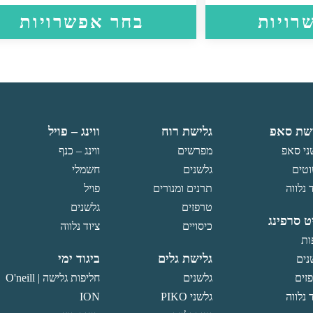
למוצר
רויות
בחר אפשרויות
זה
יש
מספר
סוגים.
ניתן
לבחור
את
האפשרויות
שת סאפ
גלישת רוח
ווינג – פויל
בעמוד
ני סאפ
מפרשים
ווינג – כנף
המוצר
טים
גלשנים
חשמלי
 נלווה
תרנים ומנורים
פויל
טרפזים
גלשנים
ט סרפינג
כיסויים
ציוד נלווה
ות
גלישת גלים
ביגוד ימי
נים
זים
גלשנים
חליפות גלישה O'neill |
 נלווה
גלשני PIKO
ION