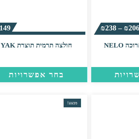
טווח
149
₪
238
–
₪
20
מחירים:
⁦₪206⁩
עד
⁦₪238⁩
ה NELO
חולצה תרמית תוצרת YAK
למוצר
רויות
בחר אפשרויות
זה
יש
מספר
סוגים.
ניתן
מבצע!
לבחור
את
האפשרויות
בעמוד
המוצר