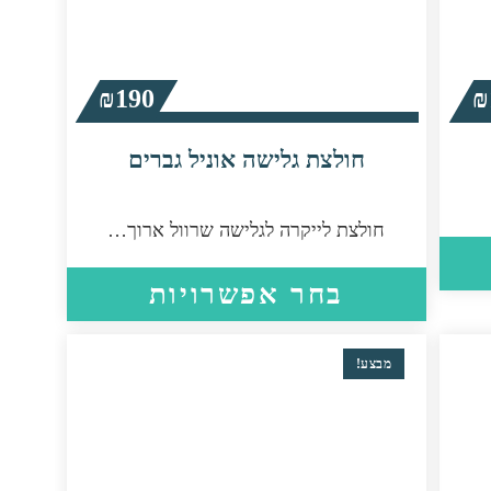
₪
190
₪
חולצת גלישה אוניל גברים
חולצת לייקרה לגלישה שרוול ארוך…
למוצר
זה
למוצר
בחר אפשרויות
יש
זה
מספר
יש
סוגים.
מספר
ניתן
מבצע!
סוגים.
לבחור
ניתן
את
לבחור
האפשרויות
את
בעמוד
האפשרויות
המוצר
בעמוד