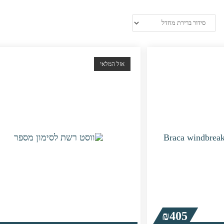
אזל המלאי
₪
405