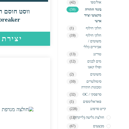
אולימפי
(42)
ביגוד חתירה
(59)
מקצועי וציוד
breaker
אישי
חלקי חילוף
(1)
חלקי חילוף
(19)
יצירת 
משוטים /
אביזרים כללי
טורינג
(13)
מים לבנים
(12)
ופולו קאנו
משוטים
(2)
סימולטרים
(10)
ומכונות חתירה
סרפסקי / OC
(32)
פאראלימפים
(1)
קייט סרפינג
(228)
חולצת גלישה (לייקרה)
(13)
מבצעים
(67)