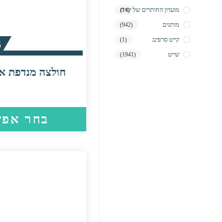
מועדון החותרים של ימית
(14)
מותגים
(942)
קייט סרפינג
(1)
6
שייט
(1941)
חולצה מנדפת ארוכ
בחר אפש