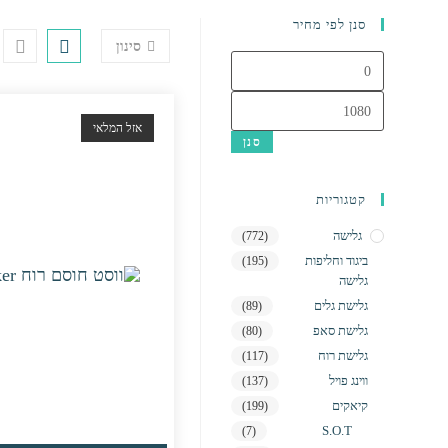
סנן לפי מחיר
סינון
מחיר
מינימלי
מחיר
מקסימלי
אזל המלאי
סנן
קטגוריות
גלישה
(772)
ביגוד וחליפות
(195)
גלישה
גלישת גלים
(89)
גלישת סאפ
(80)
גלישת רוח
(117)
ווינג פויל
(137)
קיאקים
(199)
S.O.T
(7)