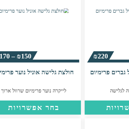
170
–
₪
150
₪
220
עד
⁦₪170⁩
 גברים פרימיום
חולצת גלישה אוניל נוער פרימי
ה לגלישה
לייקרה נוער פרימיום שרוול ארוך
למוצר
רויות
בחר אפשרויות
זה
יש
מספר
סוגים.