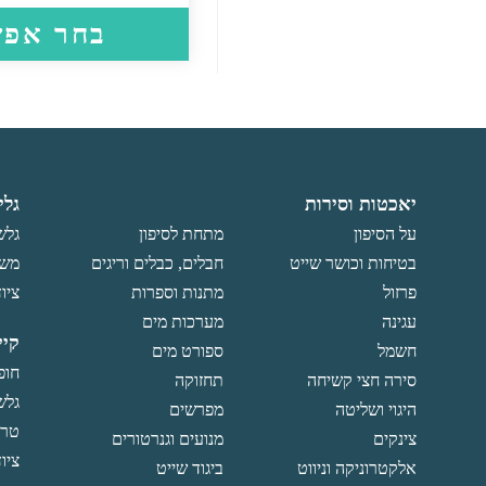
בחר אפש
יאכטות וסירות
גלי
על הסיפון
מתחת לסיפון
גלש
בטיחות וכושר שייט
חבלים, כבלים וריגים
משו
פרזול
מתנות וספרות
ציוד
עגינה
מערכות מים
קיי
חשמל
ספורט מים
חופ
סירה חצי קשיחה
תחזוקה
גלש
היגוי ושליטה
מפרשים
טרפ
צינקים
מנועים וגנרטורים
ציוד
אלקטרוניקה וניווט
ביגוד שייט