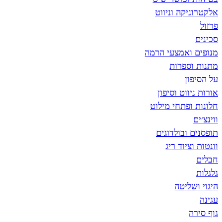
ה וניווט
אמצעי הרמה
פרות
ט וסיפון
תחי מילוט
בולדוגים
וד ריג
יטה