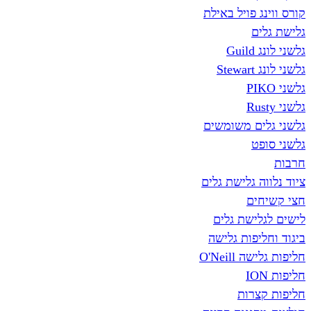
ג פויל באילת
ים
Gu
St
ים משומשים
פט
ה גלישת גלים
ים
לישת גלים
יפות גלישה
O'Neill
צרות