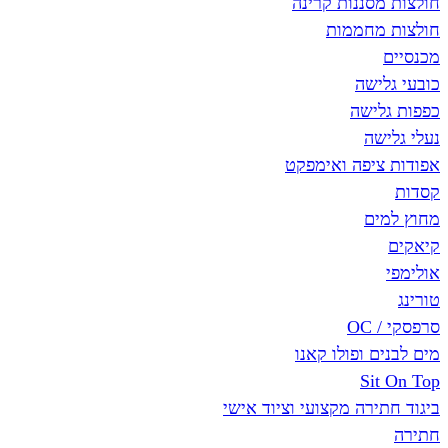
סננות קרינה
חממות
שה
ישה
ה
יפה ואימפקט
ם
 ופולו קאנו
Si
רה מקצועי וציוד אישי