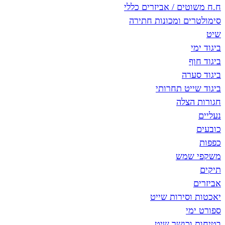
ם / אביזרים כללי
ם ומכונות חתירה
רה
ט תחרותי
צלה
מש
סירות שייט
י
כושר שיט