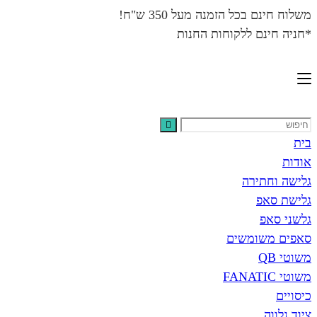
בכל הזמנה מעל 350 ש"ח!
נם ללקוחות החנות
תירה
פ
פ
שומשים