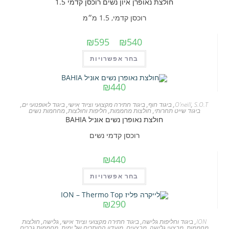
חולצת נאופרן איון נשים רוכסן קדמי 1.5
ניתן
לבחור
רוכסן קדמי, 1.5 מ״מ
את
טווח
₪
595
–
₪
540
האפשרויות
מחירים:
בעמוד
למוצר
בחר אפשרויות
המוצר
זה
עד
יש
₪
440
מספר
S.O.T
,
O'neill
,
ביגוד חוף
,
ביגוד חתירה מקצועי וציוד אישי
,
ביגוד לאופנועי ים
,
סוגים.
ביגוד שייט תחרותי
,
חולצות מחממות
,
חליפות וחולצות
,
מחחמות נשים
חולצת נאופרן נשים אוניל BAHIA
ניתן
לבחור
רוכסן קדמי נשים
את
₪
440
האפשרויות
בעמוד
למוצר
בחר אפשרויות
המוצר
זה
יש
₪
290
מספר
ION
,
ביגוד וחליפות גלישה
,
ביגוד חתירה מקצועי וציוד אישי
,
גלישה
,
חולצות
סוגים.
מחממות
,
מבצעי גלישה
,
מבצעים
,
מועדון החותרים של ימית
,
מחממות גברים