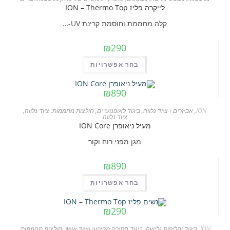
לייקרה פליז ION – Thermo Top
ניתן
לבחור
קלה מחממת וחוסמת קרינת UV-…
את
₪
290
האפשרויות
בעמוד
למוצר
בחר אפשרויות
המוצר
זה
יש
₪
890
מספר
ION
,
אביזרים \ ציוד נלווה
,
ביגוד לאופנועי ים
,
חולצות מחממות
,
ציוד נלווה
,
סוגים.
ציוד נלווה
מעיל ניאופרן ION Core
ניתן
לבחור
מגן מפני רוח וקור
את
₪
890
האפשרויות
בעמוד
למוצר
בחר אפשרויות
המוצר
זה
יש
₪
290
מספר
ION
,
ביגוד וחליפות גלישה
,
ביגוד חתירה מקצועי וציוד אישי
,
חולצות מחממות
,