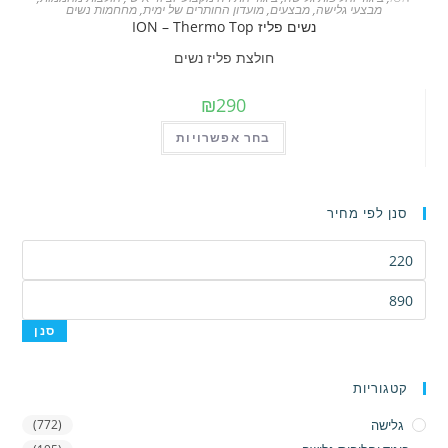
סוגים.
מבצעי גלישה
,
מבצעים
,
מועדון החותרים של ימית
,
מחחמות נשים
נשים פליז ION – Thermo Top
ניתן
לבחור
חולצת פליז נשים
את
₪
290
האפשרויות
בעמוד
למוצר
בחר אפשרויות
המוצר
זה
יש
מספר
סנן לפי מחיר
סוגים.
מחיר
ניתן
מינימלי
לבחור
מחיר
את
מקסימלי
סנן
האפשרויות
בעמוד
המוצר
קטגוריות
גלישה
(772)