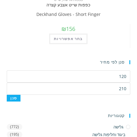
כפפות שייט אצבע קצרה
ניתן
לבחור
Deckhand Gloves - Short Finger
את
₪
156
האפשרויות
בעמוד
למוצר
בחר אפשרויות
המוצר
זה
יש
מספר
סנן לפי מחיר
סוגים.
מחיר
ניתן
מינימלי
לבחור
מחיר
את
מקסימלי
סנן
האפשרויות
בעמוד
המוצר
קטגוריות
גלישה
(772)
ביגוד וחליפות גלישה
(195)