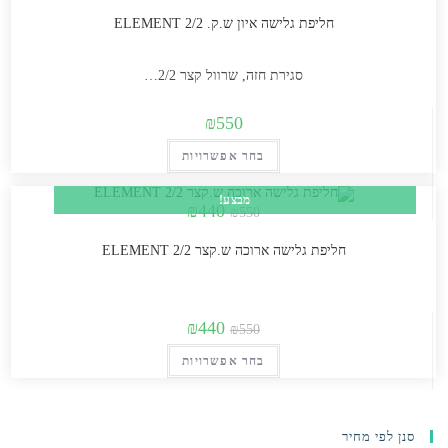
חליפת גלישה איון ש.ק. 2/2 ELEMENT
סוגים.
ניתן
לבחור
סגירת חזה, שרוול קצר 2/2…
את
₪
550
האפשרויות
בעמוד
למוצר
בחר אפשרויות
המוצר
זה
מבצע!
יש
המחיר
המחיר
₪
440
₪
550
המקורי
הנוכחי
מספר
היה:
הוא:
₪440.
₪550.
חליפת גלישה ארוכה ש.קצר ELEMENT 2/2
סוגים.
ניתן
לבחור
המחיר
המחיר
₪
440
את
₪
550
המקורי
הנוכחי
האפשרויות
למוצר
בחר אפשרויות
היה:
הוא:
בעמוד
זה
₪440.
₪550.
המוצר
יש
מספר
סנן לפי מחיר