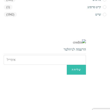
קייט סרפינג
(1)
שייט
(1942)
יאכטות
וסירות
הרשמה לניוזלטר
גלישת
סאפ
קייט
סרפינג
גלישת רוח
גלישת
גלים
ווינג – פויל