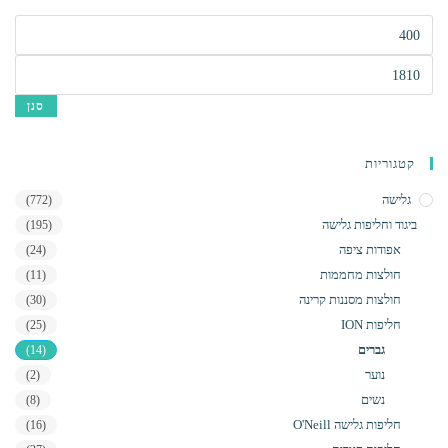
סוגים.
מחיר
ניתן
מינימלי
לבחור
מחיר
את
מקסימלי
סנן
האפשרויות
בעמוד
המוצר
קטגוריות
גלישה
(772)
ביגוד וחליפות גלישה
(195)
אפודות ציפה
(24)
חולצות מחממות
(11)
חולצות מסננות קרינה
(30)
חליפות ION
(25)
גברים
(14)
נוער
(2)
נשים
(8)
חליפות גלישה O'Neill
(16)