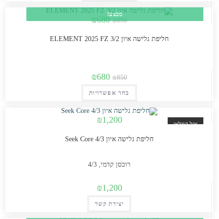
בעמוד
זה
₪680.
₪850.
המוצר
מבצע!
יש
המחיר
המחיר
₪
680
₪
850
המקורי
הנוכחי
מספר
היה:
הוא:
₪680.
₪850.
חליפת גלישה איון ELEMENT 2025 FZ 3/2
סוגים.
ניתן
לבחור
המחיר
המחיר
₪
680
את
₪
850
המקורי
הנוכחי
האפשרויות
למוצר
בחר אפשרויות
היה:
הוא:
בעמוד
זה
₪680.
₪850.
המוצר
יש
₪
1,200
אזל המלאי
מספר
חליפת גלישה איון Seek Core 4/3
סוגים.
ניתן
לבחור
רוכסן קדמי, 4/3
את
₪
1,200
האפשרויות
בעמוד
יצירת קשר
המוצר