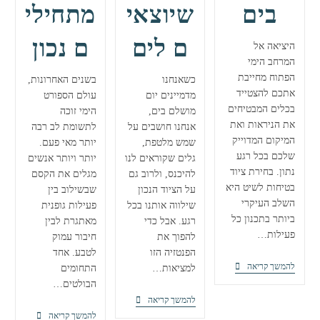
בים
שיוצאי
מתחילי
ם לים
ם נכון
היציאה אל
המרחב הימי
הפתוח מחייבת
כשאנחנו
בשנים האחרונות,
אתכם להצטייד
מדמיינים יום
עולם הספורט
בכלים המבטיחים
מושלם בים,
הימי זוכה
את הניראות ואת
אנחנו חושבים על
לתשומת לב רבה
המיקום המדוייק
שמש מלטפת,
יותר מאי פעם.
שלכם בכל רגע
גלים שקוראים לנו
יותר ויותר אנשים
נתון. בחירת ציוד
להיכנס, ולרוב גם
מגלים את הקסם
בטיחות לשיט היא
על הציוד הנכון
שבשילוב בין
השלב העיקרי
שילווה אותנו בכל
פעילות גופנית
ביותר בתכנון כל
רגע. אבל כדי
מאתגרת לבין
פעילות…
להפוך את
חיבור עמוק
הפנטזיה הזו
לטבע. אחד
ציוד
להמשך קריאה
למציאות…
התחומים
בטיחות
הבולטים…
חנות
להמשך קריאה
לשיט:
קיאקים
להמשך קריאה
בחוף
שימוש