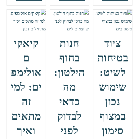
ולונגבורד:
דיימונד:
לשייט:
השוואה
פעילות
איך
בין
ספורט
לבחור
סוגי
ימי
ציוד
גלשנים
אבובים
לכלי
ציוד
חנות
קיאקי
פופולריים
לכל
שייט
המשפחה
עמיד
בטיחות
בחוף
ם
ואיכותי
לשיט:
הילטון:
אולימפ
שימוש
מה
ים: למי
נכון
כדאי
זה
במצוף
לבדוק
מתאים
סימון
לפני
ואיך