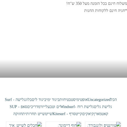
לוח חינם בכל הזמנה מעל 350 ש"ח!
חניה חינם ללקוחות החנות
בלוג
בית
>
מאמרים
הכל
Uncategorized
אופטימיסט
בטיחות
ביגוד ימי
ביגוד לים
בלוג
גלישה - Surf
גלישת גלים
גלישת רוח -Windsurf
ים וטבע
לייזר
מדריכים
סאפ - SUP
קאטמארן
קיאקים
קייטסרף - Kitesurf
שייט
שייט תחרותי
תחזוקה