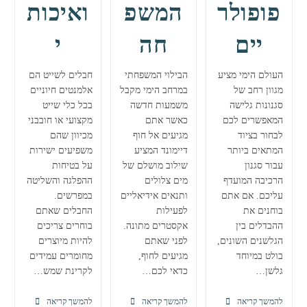
פופולר
המשפ
ואיכות
יים
חה
י
העולם הימי מציע
הבילוי המשפחתי
חבלים לשייט הם
מגוון רחב של
במרחב הימי מקבל
אלמנטים חיוניים
סגנונות גלישה
משמעות חדשה
בכל כלי שייט
המאפשרים לכם
כאשר אתם
מקצועי או חובבני
לבחור בציוד
מגיעים אל חוף
מכיוון שהם
המתאים ביותר
דיימונד המציע
משפיעים ישירות
עבור סגנון
שילוב מושלם של
על בטיחות
הרכיבה המועדף
מים צלולים
ההפלגה והשליטה
עליכם. אם אתם
ותנאים אידיאליים
במפרשים.
בוחנים את
לפעילות
החבלים שאתם
ההבדלים בין
אקסטרים מתונה.
בוחרים צריכים
הגלשנים השונים,
לפני שאתם
להיות מיוצרים
בולט במיוחד
מגיעים לחוף,
מחומרים עמידים
גלשן…
כדאי לכם…
לקרינת שמש…
טווינטיפ
חוף
חבלים
להמשך קריאה
להמשך קריאה
להמשך קריאה